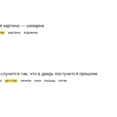
я картина — шикарна
тво
картины
художник
 случится так, что в дверь постучится прошлое
ls
детство
личное
ноги
пальцы
пятки