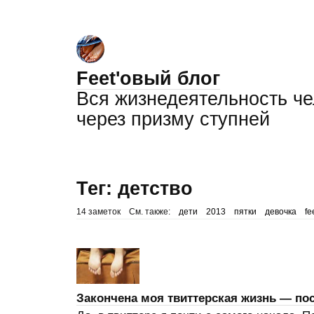
Feet'овый блог
Вся жизнедеятельность ч
через призму ступней
Тег: детство
14 заметок
См. также:
дети
2013
пятки
девочка
fe
Закончена моя твиттерская жизнь — п