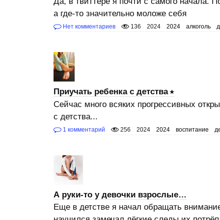
Да, в твиттере я почти с самого начала. 
а где-то значительно моложе себя
Нет комментариев
136
2024
2024
алкоголь
д
Приучать ребенка с детства
Сейчас много всяких прогрессивных открыт
с детства...
1 комментарий
256
2024
2024
воспитание
д
А руки-то у девочки взрослые…
Еще в детстве я начал обращать внимание
научился замечал лёгкие следы их потрёп