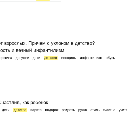
т взрослых. Причем с уклоном в детство?
ность и вечный инфантилизм
девочка
девушки
дети
детство
женщины
инфантилизм
обувь
частлив, как ребенок
дети
детство
паркер
подарок
радость
ручка
стиль
счастье
учит