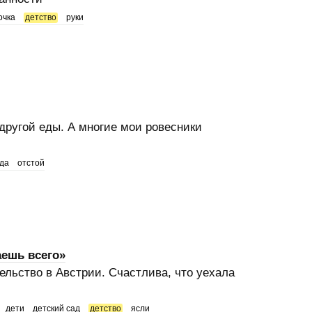
очка
детство
руки
 другой еды. А многие мои ровесники
да
отстой
аешь всего»
ельство в Австрии. Счастлива, что уехала
дети
детский сад
детство
ясли