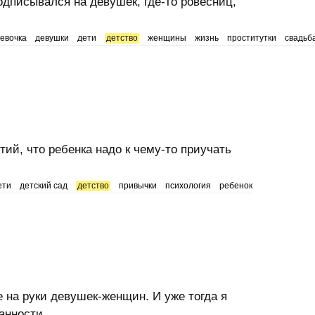
Подписывался на девушек, где-то ровесниц,
евочка
девушки
дети
детство
женщины
жизнь
проститутки
свадьб
ий, что ребенка надо к чему-то приучать
ети
детский сад
детство
привычки
психология
ребенок
 на руки девушек-женщин. И уже тогда я
анности