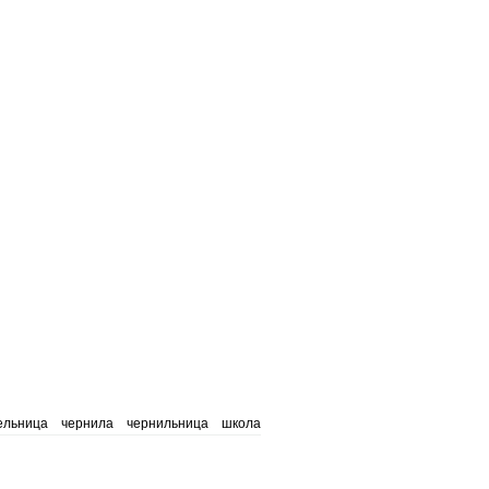
ельница
чернила
чернильница
школа