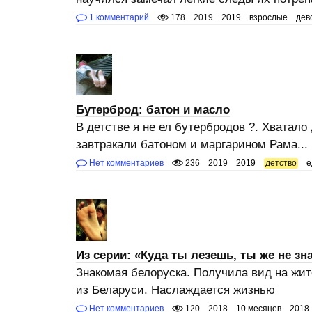
1 комментарий
178
2019
2019
взрослые
дев
Бутерброд: батон и масло
В детстве я не ел бутербродов ?. Хватало
завтракали батоном и маргарином Рама...
Нет комментариев
236
2019
2019
детство
е
Из серии: «Куда ты лезешь, ты же не зн
Знакомая белоруска. Получила вид на жит
из Беларуси. Наслаждается жизнью
Нет комментариев
120
2018
10 месяцев
2018