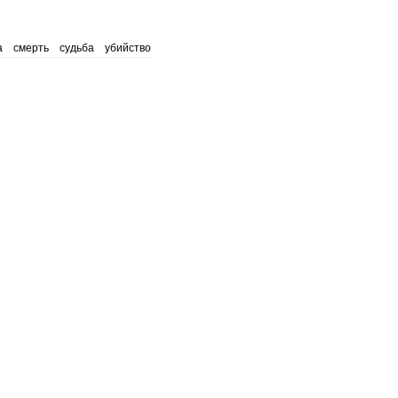
а
смерть
судьба
убийство