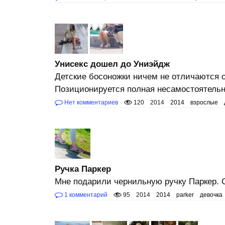
Унисекс дошел до Униэйдж
Детские босоножки ничем не отличаются о
Позиционируется полная несамостоятель
Нет комментариев
120
2014
2014
взрослые
Ручка Паркер
Мне подарили чернильную ручку Паркер. С
1 комментарий
95
2014
2014
parker
девочка