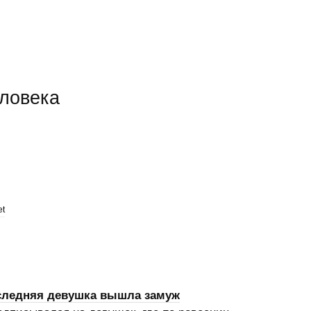
еловека
et
оследняя девушка вышла замуж