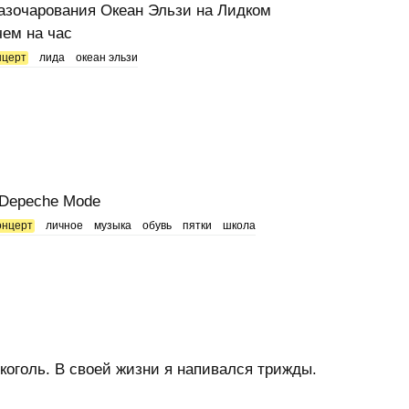
азочарования Океан Эльзи на Лидком
чем на час
нцерт
лида
океан эльзи
 Depeche Mode
онцерт
личное
музыка
обувь
пятки
школа
коголь. В своей жизни я напивался трижды.