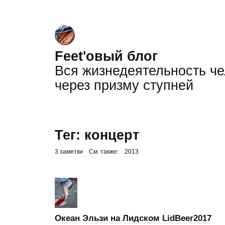
Feet'овый блог
Вся жизнедеятельность ч
через призму ступней
Тег: концерт
3 заметки
См. также:
2013
Океан Эльзи на Лидском LidBeer2017