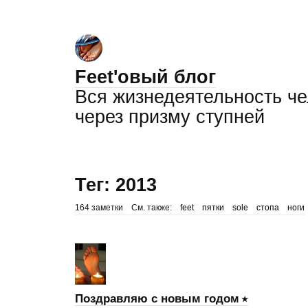
Feet'овый блог
Вся жизнедеятельность ч
через призму ступней
Тег: 2013
164 заметки
См. также:
feet
пятки
sole
стопа
ноги
Поздравляю с новым годом