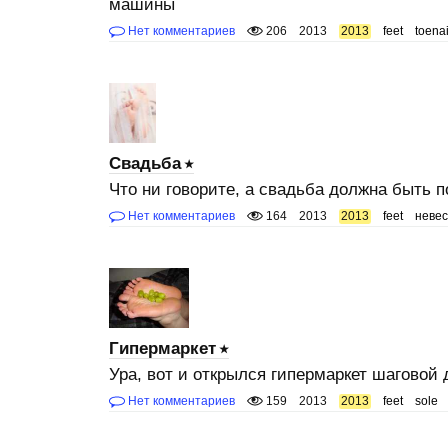
машины
Нет комментариев
206
2013
2013
feet
toenai
Свадьба
Что ни говорите, а свадьба должна быть п
Нет комментариев
164
2013
2013
feet
невес
Гипермаркет
Ура, вот и открылся гипермаркет шаговой
Нет комментариев
159
2013
2013
feet
sole