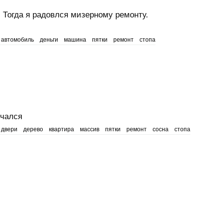
 Тогда я радовлся мизерному ремонту.
автомобиль
деньги
машина
пятки
ремонт
стопа
учался
двери
дерево
квартира
массив
пятки
ремонт
сосна
стопа