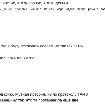
частье, кто здоровье, кто-то деньги
ь
деньги
здоровье
машина
мебель
море
отдых
права
ремонт
со
год я буду встречать совсем не так как пяток
чное
новый год
счастье
 аварию. Мутная история, но по протоколу ГАИ я
 машину так, что та протаранила еще две