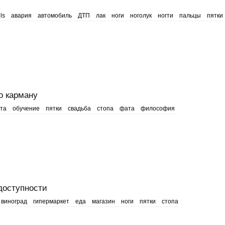
ls
авария
автомобиль
ДТП
лак
ноги
ноголук
ногти
пальцы
пятки
о карману
та
обучение
пятки
свадьба
стопа
фата
философия
 доступности
виноград
гипермаркет
еда
магазин
ноги
пятки
стопа