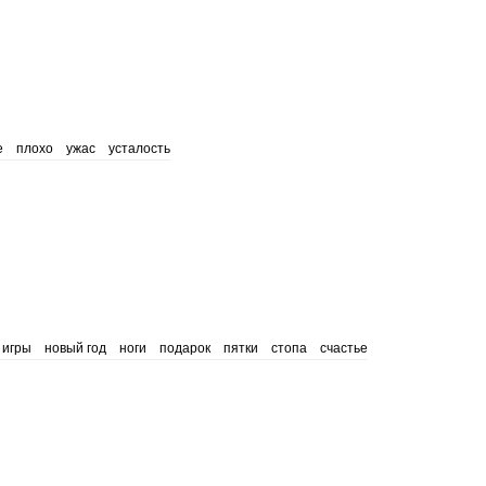
е
плохо
ужас
усталость
игры
новый год
ноги
подарок
пятки
стопа
счастье