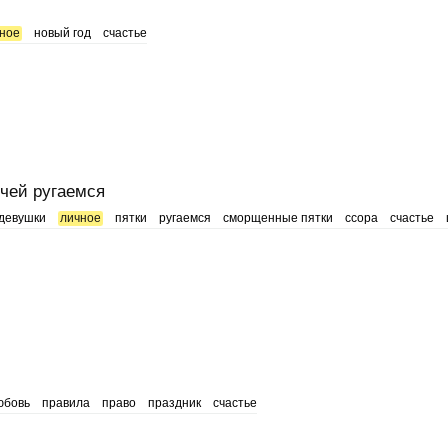
ное
новый год
счастье
очей ругаемся
девушки
личное
пятки
ругаемся
сморщенные пятки
ссора
счастье
юбовь
правила
право
праздник
счастье