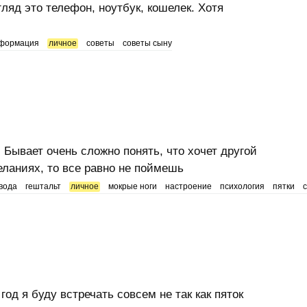
ляд это телефон, ноутбук, кошелек. Хотя
формация
личное
советы
советы сыну
 Бывает очень сложно понять, что хочет другой
еланиях, то все равно не поймешь
вода
гештальт
личное
мокрые ноги
настроение
психология
пятки
год я буду встречать совсем не так как пяток