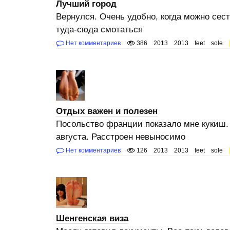
Лучший город
Вернулся. Очень удобно, когда можно сест
туда-сюда смотаться
Нет комментариев
386
2013
2013
feet
sole
Отдых важен и полезен
Посольство франции показало мне кукиш. 
августа. Расстроен невыносимо
Нет комментариев
126
2013
2013
feet
sole
Шенгенская виза