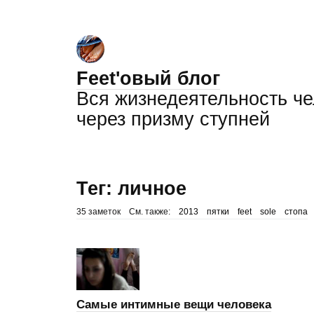
Feet'овый блог
Вся жизнедеятельность ч
через призму ступней
Тег: личное
35 заметок
См. также:
2013
пятки
feet
sole
стопа
Самые интимные вещи человека