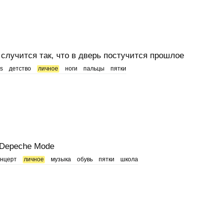
 случится так, что в дверь постучится прошлое
ls
детство
личное
ноги
пальцы
пятки
 Depeche Mode
онцерт
личное
музыка
обувь
пятки
школа