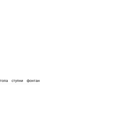
стопа
ступни
фонтан