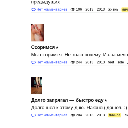
предыдущих
Нет комментариев
106
2013
2013
жизнь
лич
Ссоримся
Мы ссоримся. Не знаю почему. Из-за мел
Нет комментариев
244
2013
2013
feet
sole
Долго запрягал — быстро еду
Долго шел к этому дню. Наконец дошел. :)
Нет комментариев
204
2013
2013
личное
л