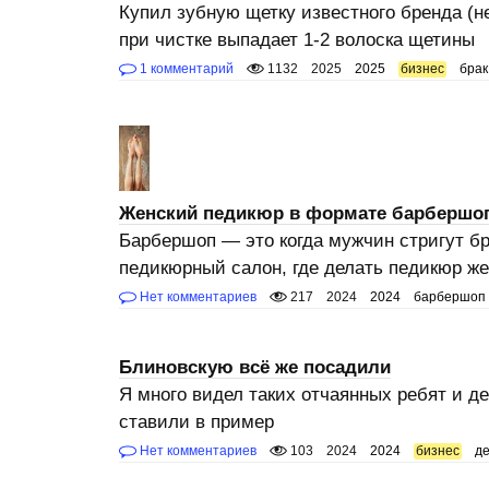
Купил зубную щетку известного бренда (не
при чистке выпадает 1-2 волоска щетины
1 комментарий
1132
2025
2025
бизнес
брак
Женский педикюр в формате барбершо
Барбершоп — это когда мужчин стригут бр
педикюрный салон, где делать педикюр 
Нет комментариев
217
2024
2024
барбершоп
Блиновскую всё же посадили
Я много видел таких отчаянных ребят и де
ставили в пример
Нет комментариев
103
2024
2024
бизнес
де