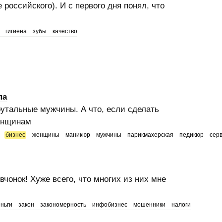
 российского). И с первого дня понял, что
гигиена
зубы
качество
па
утальные мужчины. А что, если сделать
женщинам
бизнес
женщины
маникюр
мужчины
парикмахерская
педикюр
сер
вчонок! Хуже всего, что многих из них мне
ньги
закон
закономерность
инфобизнес
мошенники
налоги