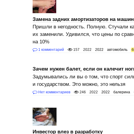
Замена задних амортизаторов на машин
Пришли в негодность. Полную. Стучали ка
их заменили. Удивился, что цены по срав
на 10%
1 комментарий
157
2022
2022
автомобиль
б
Зачем нужен балет, если он калечит ног
Задумывались ли вы о том, что спорт си
и государством. Это можно, это нельзя
Нет комментариев
246
2022
2022
балерина
Инвестор влез в разработку