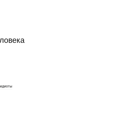
еловека
идиоты