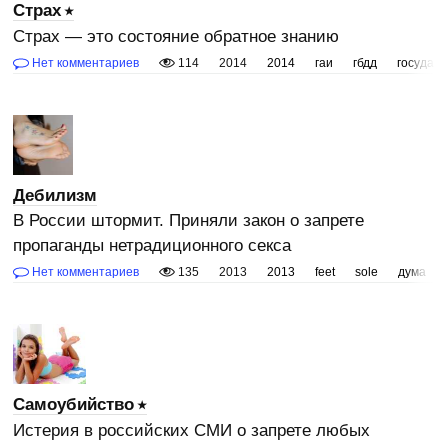
Страх
Страх — это состояние обратное знанию
Нет комментариев
114
2014
2014
гаи
гбдд
государс
Дебилизм
В России штормит. Приняли закон о запрете
пропаганды нетрадиционного секса
Нет комментариев
135
2013
2013
feet
sole
дума
Самоубийство
Истерия в российских СМИ о запрете любых