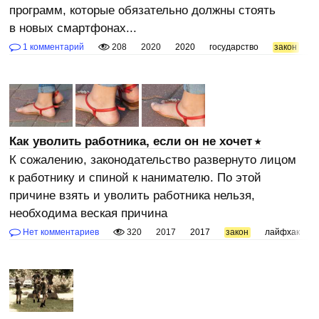
программ, которые обязательно должны стоять
в новых смартфонах...
1 комментарий
208
2020
2020
государство
закон
п
Как уволить работника, если он не хочет
К сожалению, законодательство развернуто лицом
к работнику и спиной к нанимателю. По этой
причине взять и уволить работника нельзя,
необходима веская причина
Нет комментариев
320
2017
2017
закон
лайфхак
с