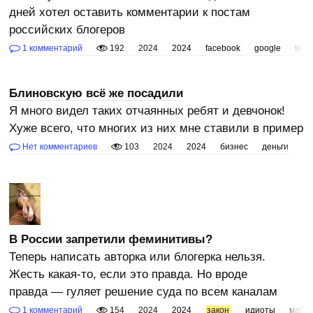
дней хотел оставить комментарии к постам
российских блогеров
1 комментарий
192
2024
2024
facebook
google
twitt
Блиновскую всё же посадили
Я много видел таких отчаянных ребят и девчонок!
Хуже всего, что многих из них мне ставили в пример
Нет комментариев
103
2024
2024
бизнес
деньги
з
В России запретили феминитивы?
Теперь написать авторка или блогерка нельзя.
Жесть какая-то, если это правда. Но вроде
правда — гуляет решение суда по всем каналам
1 комментарий
154
2024
2024
закон
идиоты
мара