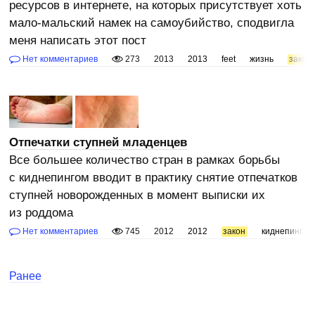
ресурсов в интернете, на которых присутствует хоть
мало-мальский намек на самоубийство, сподвигла
меня написать этот пост
Нет комментариев
273
2013
2013
feet
жизнь
закон
Отпечатки ступней младенцев
Все большее количество стран в рамках борьбы
с киднепингом вводит в практику снятие отпечатков
ступней новорожденных в момент выписки их
из роддома
Нет комментариев
745
2012
2012
закон
киднепинг
Ранее