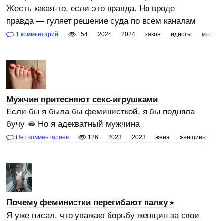
Жесть какая-то, если это правда. Но вроде
правда — гуляет решение суда по всем каналам
1 комментарий
154
2024
2024
закон
идиоты
мараз
Мужчин притесняют секс-игрушками
Если бы я была бы феминисткой, я бы подняла
бучу 🫦 Но я адекватный мужчина
Нет комментариев
126
2023
2023
жена
женщины
и
Почему феминистки перегибают палку
Я уже писал, что уважаю борьбу женщин за свои