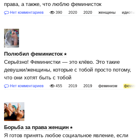
права, а также, что люблю феминисток
Нет комментариев
390
2020
2020
женщины
идиоты
Полюбил феминисток
Серьёзно! Феминистки — это клёво. Это такие
девушки/женщины, которые с тобой просто потому,
что они хотят быть с тобой
Нет комментариев
455
2019
2019
феминизм
феминис
Борьба за права женщин
Я готов принять любое социальное явление, если