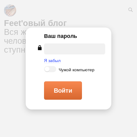
Feet'овый блог
Вся жизнедеятельность
Ваш пароль
человека через призму
ступней
Я забыл
Чужой компьютер
Войти