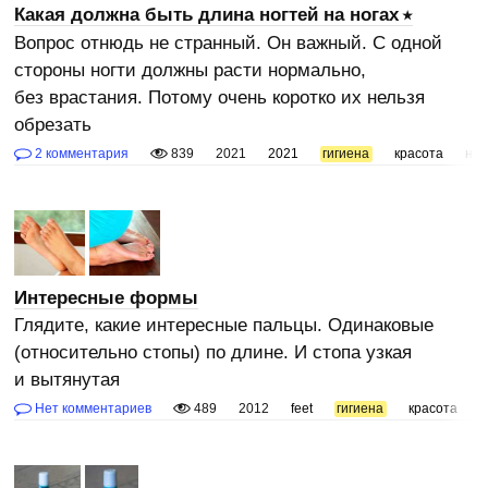
Какая должна быть длина ногтей на ногах
Вопрос отнюдь не странный. Он важный. С одной
стороны ногти должны расти нормально,
без врастания. Потому очень коротко их нельзя
обрезать
2 комментария
839
2021
2021
гигиена
красота
ног
Интересные формы
Глядите, какие интересные пальцы. Одинаковые
(относительно стопы) по длине. И стопа узкая
и вытянутая
Нет комментариев
489
2012
feet
гигиена
красота
к