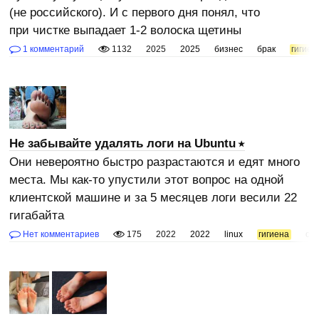
(не российского). И с первого дня понял, что
при чистке выпадает 1-2 волоска щетины
1 комментарий
1132
2025
2025
бизнес
брак
гигиен
Не забывайте удалять логи на Ubuntu
Они невероятно быстро разрастаются и едят много
места. Мы как-то упустили этот вопрос на одной
клиентской машине и за 5 месяцев логи весили 22
гигабайта
Нет комментариев
175
2022
2022
linux
гигиена
се