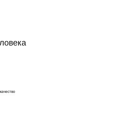
еловека
качество