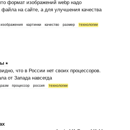
что формат изображений webp надо
 файла на сайте, а для улучшения качества
изображения
картинки
качество
размер
технологии
ны
идно, что в России нет своих процессоров.
ала от Запада навсегда
аразм
процессор
россия
технологии
ax