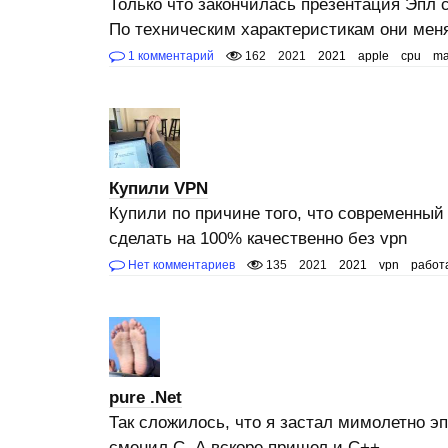
Только что закончилась презентация Эпл 
По техническим характеристикам они мен
1 комментарий
162
2021
2021
apple
cpu
ma
Купили VPN
Купили по причине того, что современный
сделать на 100% качественно без vpn
Нет комментариев
135
2021
2021
vpn
работ
pure .Net
Так сложилось, что я застал мимолетно э
сменил C. А вскоре пришел и C++