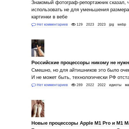
Знакомый фотограф-репортажник сказал, 
использовать не для уменьшения размера
картинки в вебе
Нет комментариев
129
2023
2023
jpg
webp
Российские процессоры никому не нуж
Смешно, но для айтишников это было очев
И не может быть, технологически РФ отст
Нет комментариев
289
2022
2022
идиоты
м
Новые процессоры Apple M1 Pro и M1 M