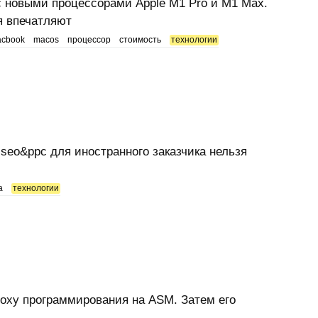
с новыми процессорами Apple M1 Pro и M1 Max.
я впечатляют
cbook
macos
процессор
стоимость
технологии
 seo&ppc для иностранного заказчика нельзя
а
технологии
поху программирования на ASM. Затем его