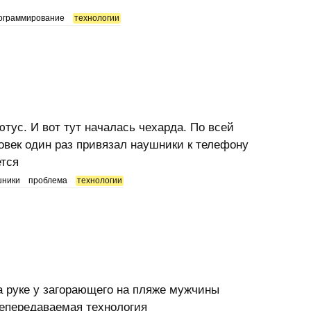
ограммирование
технологии
тус. И вот тут началась чехарда. По всей
овек один раз привязал наушники к телефону
ется
шники
проблема
технологии
а руке у загорающего на пляже мужчины
епередаваемая технология