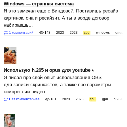
Windows — странная система
Я это замечал еще с Виндовс7. Поставишь ресайз
картинок, она и ресайзит. А ты в ворде договор
набираешь...
1 комментарий
143
2023
2023
cpu
windows
операц
Использую h.265 и opus для youtube
Я писал про свой опыт использования OBS
для записи скринкастов, а также про параметры
компрессии видео
Нет комментариев
161
2023
2023
cpu
gpu
h.264