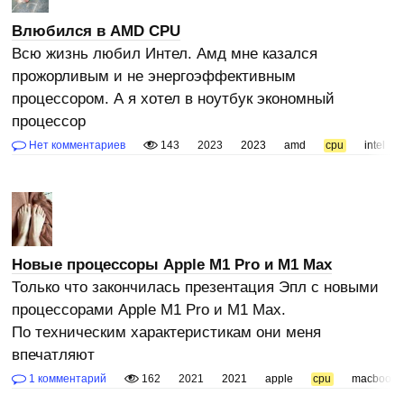
Влюбился в AMD CPU
Всю жизнь любил Интел. Амд мне казался
прожорливым и не энергоэффективным
процессором. А я хотел в ноутбук экономный
процессор
Нет комментариев
143
2023
2023
amd
cpu
intel
Новые процессоры Apple M1 Pro и M1 Max
Только что закончилась презентация Эпл с новыми
процессорами Apple M1 Pro и M1 Max.
По техническим характеристикам они меня
впечатляют
1 комментарий
162
2021
2021
apple
cpu
macbook