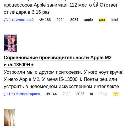
процессоров Apple занимает 112 место 🙀 Отстает
от лидера в 3,16 раз
1 комментарий
183
2024
2024
apple
cpu
intel
бы
Соревнование производительности Apple M2
и i5-13500H
Устроили мы с другом понторезки. У кого ноут круче!
У него Apple M2. У меня i5-13500H. Понты решили
устроить в новомодном искусственном интеллекте
Нет комментариев
144
2023
2023
ai
apple
cpu
i