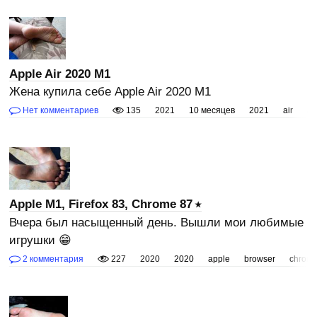
Apple Air 2020 M1
Жена купила себе Apple Air 2020 M1
Нет комментариев
135
2021
10 месяцев
2021
air
ap
Apple M1, Firefox 83, Chrome 87
Вчера был насыщенный день. Вышли мои любимые
игрушки 😁
2 комментария
227
2020
2020
apple
browser
chrom