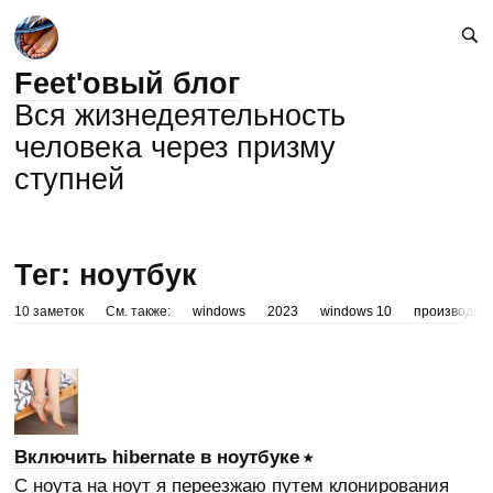
Feet'овый блог
Вся жизнедеятельность
человека через призму
ступней
Тег: ноутбук
10 заметок
См. также:
windows
2023
windows 10
производит
Включить hibernate в ноутбуке
С ноута на ноут я переезжаю путем клонирования