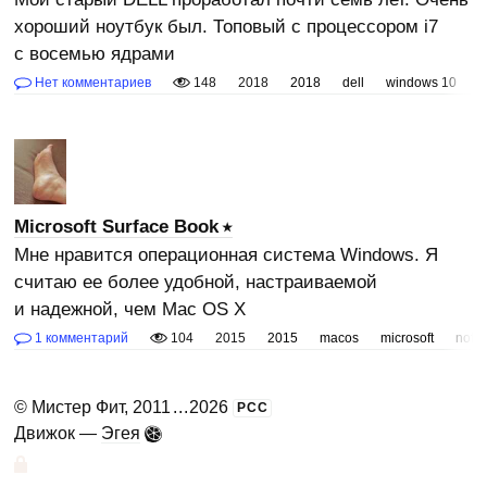
хороший ноутбук был. Топовый с процессором i7
с восемью ядрами
Нет комментариев
148
2018
2018
dell
windows 10
Microsoft Surface Book
Мне нравится операционная система Windows. Я
считаю ее более удобной, настраиваемой
и надежной, чем Mac OS X
1 комментарий
104
2015
2015
macos
microsoft
note
©
Мистер Фит
, 2011
...
2026
РСС
Движок —
Эгея