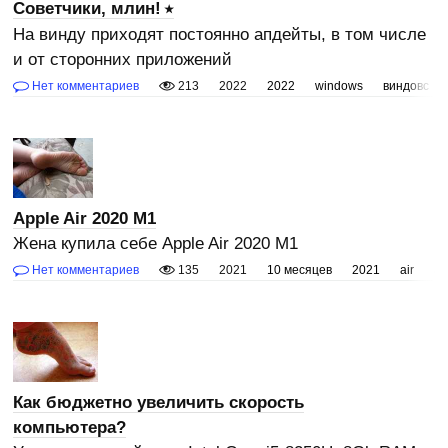
Советчики, млин!
На винду приходят постоянно апдейты, в том числе
и от сторонних приложений
Нет комментариев
213
2022
2022
windows
виндовс
Apple Air 2020 M1
Жена купила себе Apple Air 2020 M1
Нет комментариев
135
2021
10 месяцев
2021
air
ap
Как бюджетно увеличить скорость
компьютера?