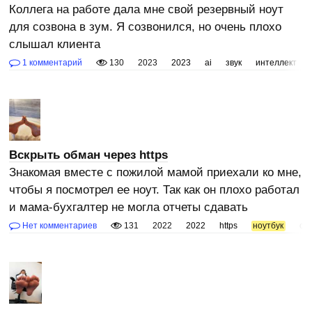
Коллега на работе дала мне свой резервный ноут
для созвона в зум. Я созвонился, но очень плохо
слышал клиента
1 комментарий
130
2023
2023
ai
звук
интеллект
Вскрыть обман через https
Знакомая вместе с пожилой мамой приехали ко мне,
чтобы я посмотрел ее ноут. Так как он плохо работал
и мама-бухгалтер не могла отчеты сдавать
Нет комментариев
131
2022
2022
https
ноутбук
об