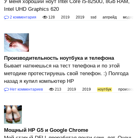
У меня хороший ноут Intel Core i5-8250U, 8Gb RAM,
Intel UHD Graphics 620
2 комментария
128
2019
2019
ssd
апгрейд
модерн
Производительность ноутбука и телефона
Бывает наткнешься на тест телефона и по этой
методике протестируешь свой телефон. :) Полгода
назад я купил компьютер HP
Нет комментариев
213
2019
2019
ноутбук
производи
Мощный HP G5 и Google Chrome
Мой старый DELL проработал почти семь лет. Очень