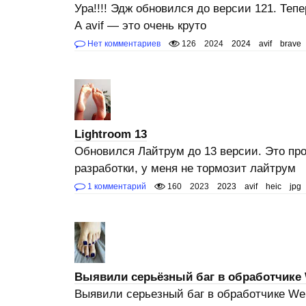
Ура!!!! Эдж обновился до версии 121. Теп
А avif — это очень круто
Нет комментариев
126
2024
2024
avif
brave
Lightroom 13
Обновился Лайтрум до 13 версии. Это про
разработки, у меня не тормозит лайтрум
1 комментарий
160
2023
2023
avif
heic
jpg
Выявили серьёзный баг в обработчике
Выявили серьезный баг в обработчике Web