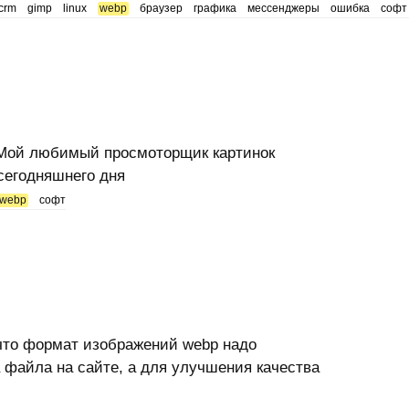
crm
gimp
linux
webp
браузер
графика
мессенджеры
ошибка
софт
 Мой любимый просмоторщик картинок
 сегодняшнего дня
webp
софт
что формат изображений webp надо
 файла на сайте, а для улучшения качества