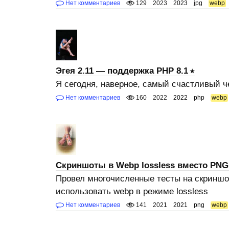
Нет комментариев
129
2023
2023
jpg
webp
Эгея 2.11 — поддержка PHP 8.1
Я сегодня, наверное, самый счастливый че
Нет комментариев
160
2022
2022
php
webp
Скриншоты в Webp lossless вместо PNG
Провел многочисленные тесты на скриншот
использовать webp в режиме lossless
Нет комментариев
141
2021
2021
png
webp