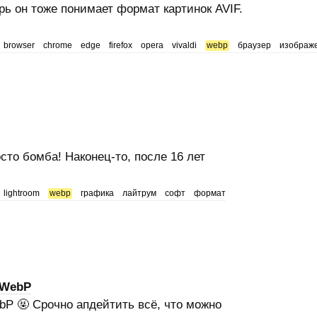
ерь он тоже понимает формат картинок AVIF.
browser
chrome
edge
firefox
opera
vivaldi
webp
браузер
изображ
сто бомба! Наконец-то, после 16 лет
lightroom
webp
графика
лайтрум
софт
формат
 WebP
P 🤬 Срочно апдейтить всё, что можно