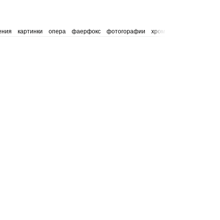
ения
картинки
опера
фаерфокс
фотогорафии
хром
эдж