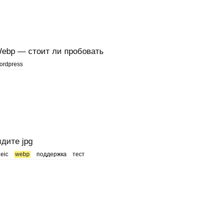
Webp — стоит ли пробовать
ordpress
идите jpg
eic
webp
поддержка
тест