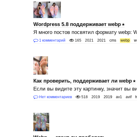
Wordpress 5.8 поддерживает webp
Я много постов посвятил формату webp: 
1 комментарий
165
2021
2021
cms
webp
w
Как проверить, поддерживает ли webp
Если вы видите эту картинку, значит вы в
Нет комментариев
518
2019
2019
av1
avif
h