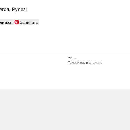
тся. Рулез!
литься
Запинить
⌥ →
Телевизор в спальне