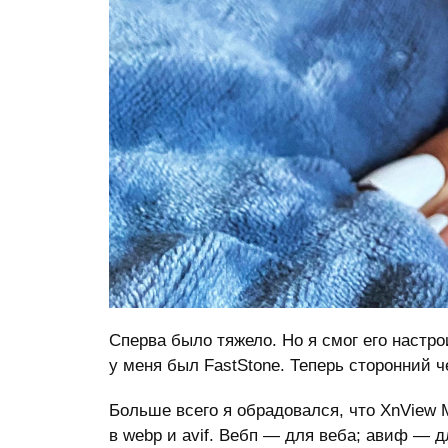
Сперва было тяжело. Но я смог его настро
у меня был FastStone. Теперь сторонний ч
Больше всего я обрадовался, что XnView 
в webp и avif. Вебп — для веба; авиф — д