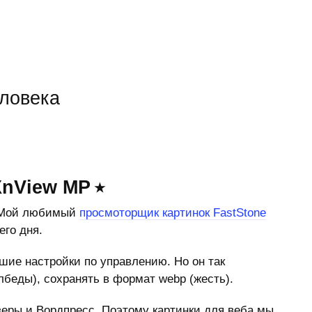
еловека
XnView MP
. Мой любимый
просмоторщик картинок FastStone
его дня.
чшие настройки по управлению. Но он так
лбеды), сохранять в формат webp (жесть).
еры и Вордпресс. Поэтому картинки для веба мы