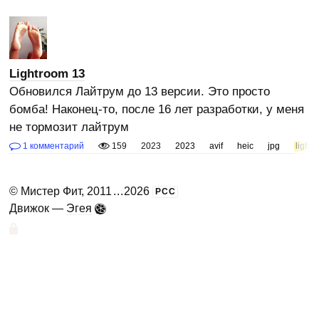
Lightroom 13
Обновился Лайтрум до 13 версии. Это просто
бомба! Наконец-то, после 16 лет разработки, у меня
не тормозит лайтрум
1 комментарий
159
2023
2023
avif
heic
jpg
light
©
Мистер Фит
, 2011
...
2026
РСС
Движок —
Эгея