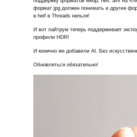
поддержку форматов webp, heif, avif на чт
формат jpg должен понимать и другие фор
в heif в Threads нельзя!
И вот лайтрум теперь поддерживает экспор
профили HDR!
И конечно же добавили AI. Без искусствен
Обновляться обязательно!