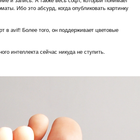
ение и запись. А также весь софт, который понимает
маты. Ибо это абсурд, когда опубликовать картинку
т в avif! Более того, он поддерживает цветовые
ного интеллекта сейчас никуда не ступить.