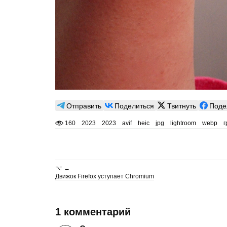
Отправить
Поделиться
Твитнуть
Поде
160
2023
2023
avif
heic
jpg
lightroom
webp
г
⌥ ←
Движок Firefox уступает Chromium
1 комментарий