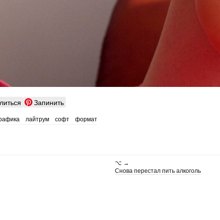
литься
Запинить
рафика
лайтрум
софт
формат
⌥ →
Снова перестал пить алкоголь