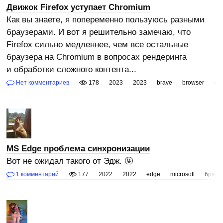
Движок Firefox уступает Chromium
Как вы знаете, я попеременно пользуюсь разными
браузерами. И вот я решительно замечаю, что
Firefox сильно медленнее, чем все остальные
браузера на Chromium в вопросах рендеринга
и обработки сложного контента...
Нет комментариев
178
2023
2023
brave
browser
ch
MS Edge проблема синхронизации
Вот не ожидал такого от Эдж. 🤬
1 комментарий
177
2022
2022
edge
microsoft
брауз