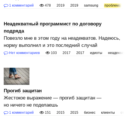
1 комментарий
478
2019
2019
samsung
проблема
Неадекватный программист по договору
подряда
Повезло мне в этом году на неадекватов. Надеюсь,
норму выполнил и это последний случай
Нет комментариев
103
2017
2017
идиоты
неадекват
Прогиб защитан
Жестокое выражение — прогиб защитан —
но ничего не поделаешь
1 комментарий
151
2015
2015
бизнес
клиенты
отн