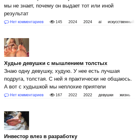
мы не знает, почему он выдает тот или иной
результат
Нет комментариев
145
2024
2024
ai
искусственный ин
Худые девушки с мышлением толстых
Знаю одну девушку, худую. У нее есть лучшая
подруга, толстая. С ней я практически не общаюсь.
А вот с худышкой мы неплохие приятели
Нет комментариев
167
2022
2022
девушки
жизнь
п
Инвестор влез в разработку