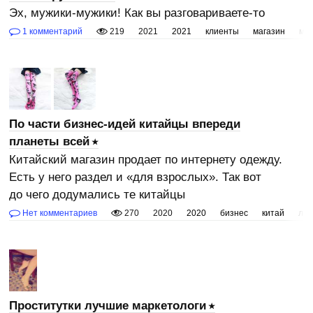
Эх, мужики-мужики! Как вы разговариваете-то
1 комментарий
219
2021
2021
клиенты
магазин
му
По части бизнес-идей китайцы впереди
планеты всей
Китайский магазин продает по интернету одежду.
Есть у него раздел и «для взрослых». Так вот
до чего додумались те китайцы
Нет комментариев
270
2020
2020
бизнес
китай
ла
Проститутки лучшие маркетологи