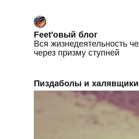
Feet'овый блог
Вся жизнедеятельность ч
через призму ступней
Пиздаболы и халявщики