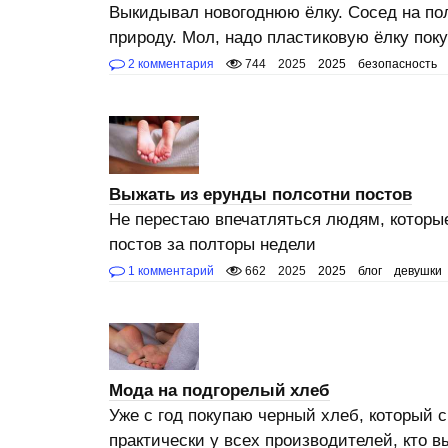
Выкидывал новогоднюю ёлку. Сосед на пол
природу. Мол, надо пластиковую ёлку пок
2 комментария
744
2025
2025
безопасность
Выжать из ерунды полсотни постов
Не перестаю впечатляться людям, которые
постов за полторы недели
1 комментарий
662
2025
2025
блог
девушки
Мода на подгорелый хлеб
Уже с год покупаю черный хлеб, который 
практически у всех производителей, кто 