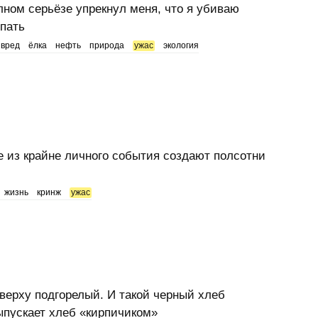
ном серьёзе упрекнул меня, что я убиваю
упать
вред
ёлка
нефть
природа
ужас
экология
 из крайне личного события создают полсотни
жизнь
кринж
ужас
сверху подгорелый. И такой черный хлеб
выпускает хлеб «кирпичиком»