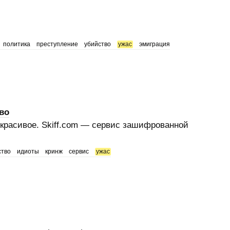
политика
преступление
убийство
ужас
эмиграция
во
екрасивое. Skiff.com — сервис зашифрованной
ство
идиоты
кринж
сервис
ужас