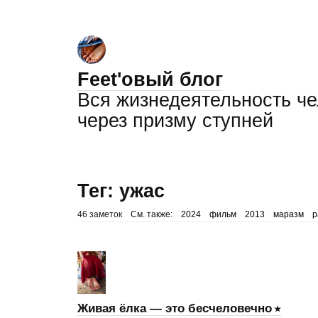
Feet'овый блог
Вся жизнедеятельность ч
через призму ступней
Тег: ужас
46 заметок
См. также:
2024
фильм
2013
маразм
р
Живая ёлка — это бесчеловечно