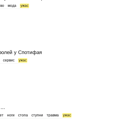
тво
мода
ужас
ролей у Спотифая
сервис
ужас
..
ет
ноги
стопа
ступни
травма
ужас