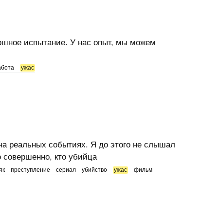
ошное испытание. У нас опыт, мы можем
абота
ужас
а реальных событиях. Я до этого не слышал
о совершенно, кто убийца
як
преступление
сериал
убийство
ужас
фильм