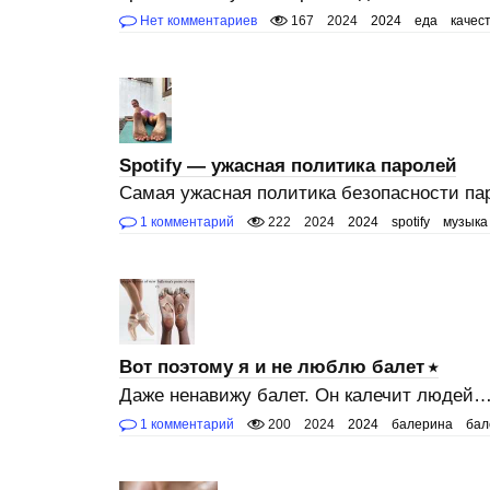
Нет комментариев
167
2024
2024
еда
качес
Spotify — ужасная политика паролей
Самая ужасная политика безопасности па
1 комментарий
222
2024
2024
spotify
музыка
Вот поэтому я и не люблю балет
Даже ненавижу балет. Он калечит людей….
1 комментарий
200
2024
2024
балерина
бал