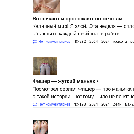
Встречают и провожают по отчётам
Каличный мир! Я злой. Эта неделя — спл
объяснить каждый свой шаг в работе
Нет комментариев
282
2024
2024
красота
р
Фишер — жуткий маньяк
Посмотрел сериал Фишер — про маньяка н
о такой истории. Поэтому было не понятн
Нет комментариев
198
2024
2024
дети
мань