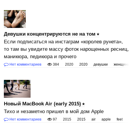
Девушки концентрируются не на том
Если подписаться на инстаграм «королев рунета»,
то там вы увидите массу фоток нарощенных ресниц,
маникюра, педикюра и прочего
Нет комментариев
384
2020
2020
девушки
женщины
Новый MacBook Air (early 2015)
Тихо и незаметно пришел в мой дом Apple
Нет комментариев
97
2015
2015
air
apple
feet
ma