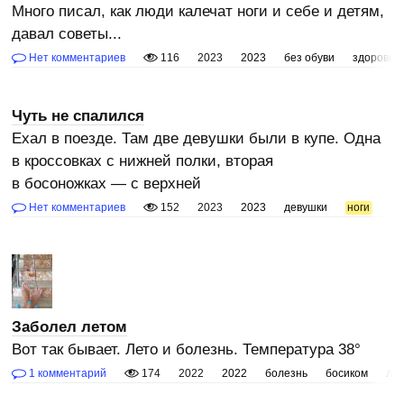
Много писал, как люди калечат ноги и себе и детям,
давал советы...
Нет комментариев
116
2023
2023
без обуви
здоровье
Чуть не спалился
Ехал в поезде. Там две девушки были в купе. Одна
в кроссовках с нижней полки, вторая
в босоножках — с верхней
Нет комментариев
152
2023
2023
девушки
ноги
но
Заболел летом
Вот так бывает. Лето и болезнь. Температура 38°
1 комментарий
174
2022
2022
болезнь
босиком
ле