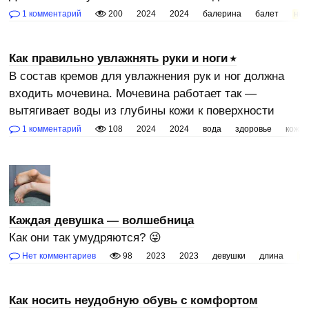
1 комментарий
200
2024
2024
балерина
балет
ног
Как правильно увлажнять руки и ноги
В состав кремов для увлажнения рук и ног должна
входить мочевина. Мочевина работает так —
вытягивает воды из глубины кожи к поверхности
1 комментарий
108
2024
2024
вода
здоровье
кожа
Каждая девушка — волшебница
Как они так умудряются? 😜
Нет комментариев
98
2023
2023
девушки
длина
но
Как носить неудобную обувь с комфортом