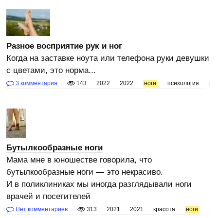
Разное восприятие рук и ног
Когда на заставке ноута или телефона руки девушки
с цветами, это норма...
3 комментария
143
2022
2022
ноги
психология
рук
Бутылкообразные ноги
Мама мне в юношестве говорила, что
бутылкообразные ноги — это некрасиво.
И в поликлиниках мы иногда разглядывали ноги
врачей и посетителей
Нет комментариев
313
2021
2021
красота
ноги
щи