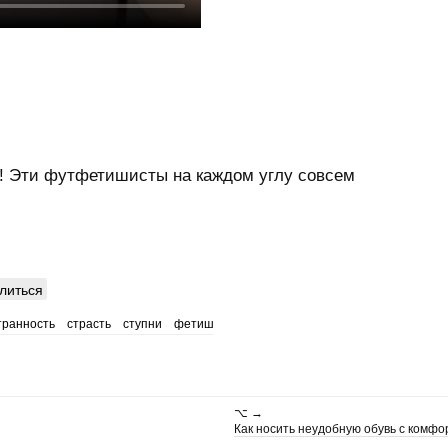
ь! Эти футфетишисты на каждом углу совсем
литься
транность
страсть
ступни
фетиш
⌥ →
Как носить неудобную обувь с комфо