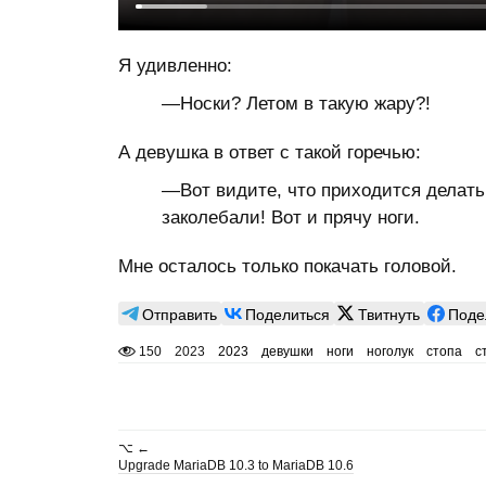
Я удивленно:
—Носки? Летом в такую жару?!
А девушка в ответ с такой горечью:
—Вот видите, что приходится делат
заколебали! Вот и прячу ноги.
Мне осталось только покачать головой.
Отправить
Поделиться
Твитнуть
Поде
150
2023
2023
девушки
ноги
ноголук
стопа
с
⌥ ←
Upgrade MariaDB 10.3 to MariaDB 10.6