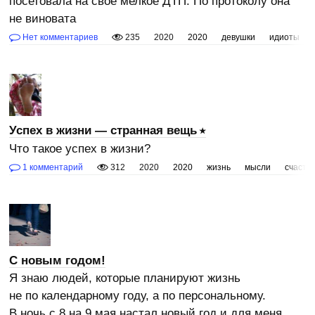
посетовала на свое мелкое ДТП. По протоколу она
не виновата
Нет комментариев
235
2020
2020
девушки
идиоты
Успех в жизни — странная вещь
Что такое успех в жизни?
1 комментарий
312
2020
2020
жизнь
мысли
счасть
C новым годом!
Я знаю людей, которые планируют жизнь
не по календарному году, а по персональному.
В ночь с 8 на 9 мая настал новый год и для меня