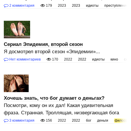
2 комментария
179
2023
2023
идиоты
преступление
Сериал Эпидемия, второй сезон
Я досмотрел второй сезон «Эпидемии»...
Нет комментариев
170
2022
2022
идиоты
кино
сер
Хочешь знать, что бог думает о деньгах?
Посмотри, кому он их дал! Какая удивительная
фраза. Странная. Троллящая, низвергающая бога
3 комментария
156
2022
2022
бог
деньги
философ