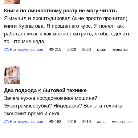
Книги по личностному росту не могу читать
Я изучил и проштудировал (а не просто прочитал)
книги Курпатова. Я прошел его курс. Я понял, как
работает мозг и как можно схитрить, чтобы сделать
то, что мне надо
Нет комментариев
215
2020
2020
книги
курпатов
м
Два подхода к бытовой технике
Зачем нужна посудомоечная мошина?
Электромясорубка? Яйцеварка? Вся эта техника
экономит время и силы
Нет комментариев
192
2019
2019
дела
мировозрение