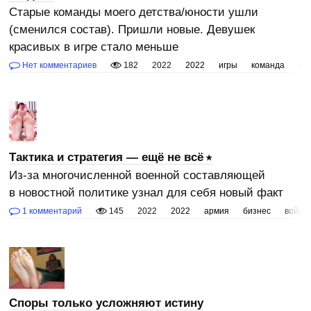
Старые команды моего детства/юности ушли
(сменился состав). Пришли новые. Девушек
красивых в игре стало меньше
Нет комментариев
182
2022
2022
игры
команда
мо
Тактика и стратегия — ещё не всё
Из-за многочисленной военной составляющей
в новостной политике узнал для себя новый факт
1 комментарий
145
2022
2022
армия
бизнес
война
Споры только усложняют истину