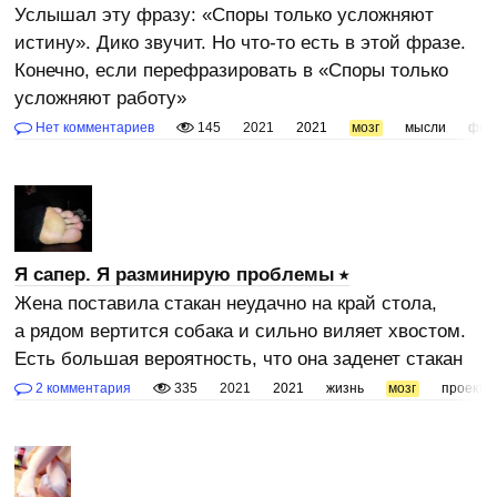
Услышал эту фразу: «Споры только усложняют
истину». Дико звучит. Но что-то есть в этой фразе.
Конечно, если перефразировать в «Споры только
усложняют работу»
Нет комментариев
145
2021
2021
мозг
мысли
фил
Я сапер. Я разминирую проблемы
Жена поставила стакан неудачно на край стола,
а рядом вертится собака и сильно виляет хвостом.
Есть большая вероятность, что она заденет стакан
2 комментария
335
2021
2021
жизнь
мозг
проект