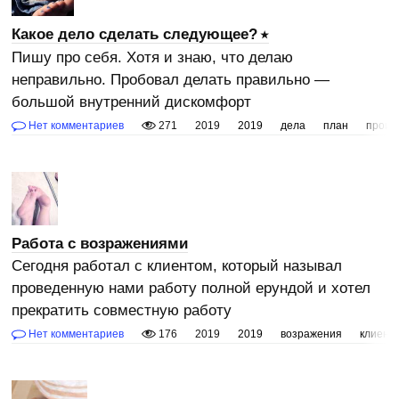
Какое дело сделать следующее?
Пишу про себя. Хотя и знаю, что делаю
неправильно. Пробовал делать правильно —
большой внутренний дискомфорт
Нет комментариев
271
2019
2019
дела
план
произ
Работа с возражениями
Сегодня работал с клиентом, который называл
проведенную нами работу полной ерундой и хотел
прекратить совместную работу
Нет комментариев
176
2019
2019
возражения
клиент