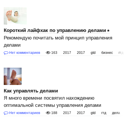
Короткий лайфхак по управлению делами
Рекомендую почитать мой принцип управления
делами
Нет комментариев
163
2017
2017
gtd
бизнес
гтд
Как управлять делами
Я много времени посвятил нахождению
оптимальной системы управления делами
Нет комментариев
188
2017
2017
gtd
гтд
дела
л