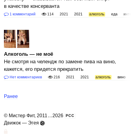
в качестве консерванта
1 комментарий
114
2021
2021
алкоголь
еда
интер
Алкоголь — не моё
Не смотря на челендж по замене пива на вино,
кажется, его придется прекратить
Нет комментариев
216
2021
2021
алкоголь
вино
п
Ранее
©
Мистер Фит
, 2011
...
2026
РСС
Движок —
Эгея