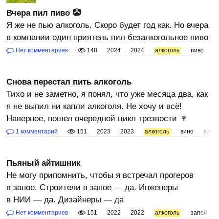
Вчера пил пиво 🤡
Я же не пью алкоголь. Скоро будет год как. Но вчера
в компании один приятель пил безалкогольное пиво
Нет комментариев
148
2024
2024
алкоголь
пиво
Снова перестал пить алкоголь
Тихо и не заметно, я понял, что уже месяца два, как
я не выпил ни капли алкоголя. Не хочу и всё!
Наверное, пошел очередной цикл трезвости 🍷
1 комментарий
151
2023
2023
алкоголь
вино
виног
Пьяный айтишник
Не могу припомнить, чтобы я встречал прогеров
в запое. Строители в запое — да. Инженеры
в НИИ — да. Дизайнеры — да
Нет комментариев
151
2022
2022
алкоголь
запой