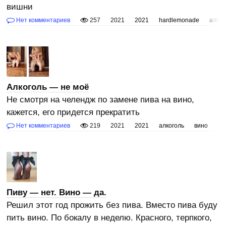
вишни
Нет комментариев
257
2021
2021
hardlemonade
алго
Алкоголь — не моё
Не смотря на челендж по замене пива на вино,
кажется, его придется прекратить
Нет комментариев
219
2021
2021
алкоголь
вино
пи
Пиву — нет. Вино — да.
Решил этот год прожить без пива. Вместо пива буду
пить вино. По бокалу в неделю. Красного, терпкого,