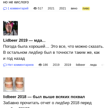
но не кислого
1 комментарий
517
2021
2021
вино
пиво
Lidbeer 2019 — мда...
Погода была хорошей… Это все, что можно сказать.
В остальном лидбир был в точности таким же, как
и год назад
Нет комментариев
186
2019
2019
lidbeer
лида
отст
lidbeer 2018 — был выше всяких похвал
Забавно прочитать отчет о лидбир 2018 перед