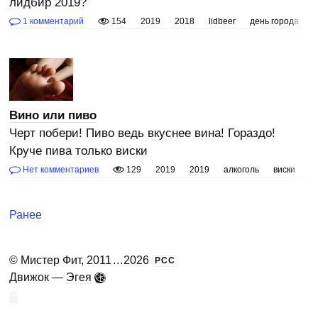
лидбир 2019?
1 комментарий
154
2019
2018
lidbeer
день города
Вино или пиво
Черт побери! Пиво ведь вкуснее вина! Гораздо!
Круче пива только виски
Нет комментариев
129
2019
2019
алкоголь
виски
п
Ранее
©
Мистер Фит
, 2011
...
2026
РСС
Движок —
Эгея