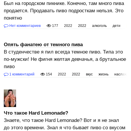
Был на городском пикнике. Конечно, там много пива
продается. Продавать пиво подросткам нельзя. Это
понятно
Нет комментариев
177
2022
2022
алкоголь
дети
пи
Опять фанатею от темного пива
В студенчестве я пил всегда темное пиво. Типа это
по-мужски! Не фигня желтая девчачья, а брутальное
пиво
1 комментарий
154
2022
2022
вкус
жизнь
наслажде
Что такое Hard Lemonade?
Знаете, что такое Hard Lemonade? Вот и я не знал
до этого времени. Знал я что бывает пиво со вкусом