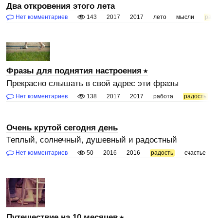
Два откровения этого лета
Нет комментариев
143
2017
2017
лето
мысли
радо
Фразы для поднятия настроения
Прекрасно слышать в свой адрес эти фразы
Нет комментариев
138
2017
2017
работа
радость
Очень крутой сегодня день
Теплый, солнечный, душевный и радостный
Нет комментариев
50
2016
2016
радость
счастье
Путешествие на 10 месяцев