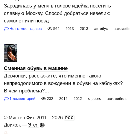
Зародилась у меня в голове идейка посетить
славную Москву. Способ добраться невелик:
самолет или поезд
Нет комментариев
564
2013
2013
автобус
автомобил
Сменная обувь в машине
Девчонки, расскажите, что именно такого
непреодолимого в вождении в обуви на каблуках?
В чем проблема?...
1 комментарий
232
2012
2012
slippers
автомобиль
©
Мистер Фит
, 2011
...
2026
РСС
Движок —
Эгея