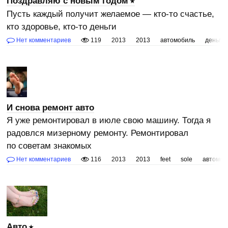
Поздравляю с новым годом
Пусть каждый получит желаемое — кто-то счастье,
кто здоровье, кто-то деньги
Нет комментариев
119
2013
2013
автомобиль
деньги
И снова ремонт авто
Я уже ремонтировал в июле свою машину. Тогда я
радовлся мизерному ремонту. Ремонтировал
по советам знакомых
Нет комментариев
116
2013
2013
feet
sole
автомоб
Авто