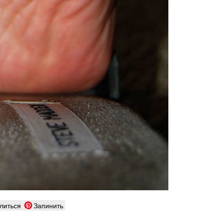
литься
Запинить