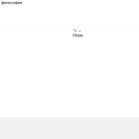
философия
⌥ →
Обувь