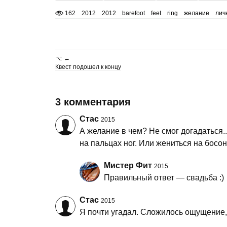
162
2012
2012
barefoot
feet
ring
желание
лич
⌥ ←
Квест подошел к концу
3 комментария
Стас
2015
А желание в чем? Не смог догадаться...
на пальцах ног. Или жениться на босо
Мистер Фит
2015
Правильный ответ — свадьба :)
Стас
2015
Я почти угадал. Сложилось ощущение, 