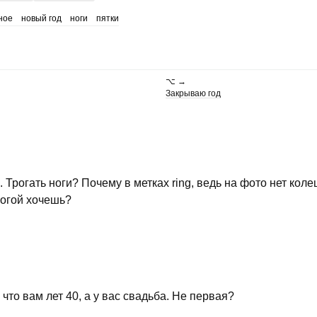
ное
новый год
ноги
пятки
⌥ →
Закрываю год
 Трогать ноги? Почему в метках ring, ведь на фото нет коле
ногой хочешь?
что вам лет 40, а у вас свадьба. Не первая?