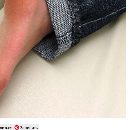
литься
Запинить