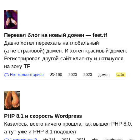
Перевел блог на новый домен — feet.tf
Давно хотел переехать на глобальный
(а не страновой) домен. И хотел красивый домен.
Регистрировал другой сайт клиенту и наткнулся
на зону TF
Нет комментариев
160
2023
2023
домен
сайт
PHP 8.1 и скорость Wordpress
Казалось, всего ничего прошла, как вышел PHP 8.0,
а тут уже и PHP 8.1 подошёл
1 комментарий
215
2021
2021
php
wordpress
прогр