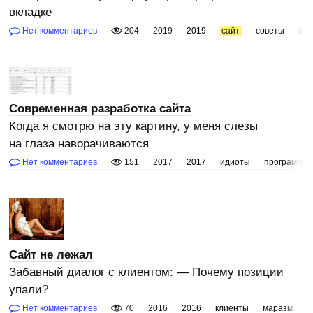
вкладке
Нет комментариев
204
2019
2019
сайт
советы
фо
Современная разработка сайта
Когда я смотрю на эту картину, у меня слезы
на глаза наворачиваются
Нет комментариев
151
2017
2017
идиоты
программир
Сайт не лежал
Забавный диалог с клиентом: — Почему позиции
упали?
Нет комментариев
70
2016
2016
клиенты
маразм
с