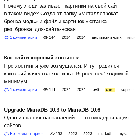
Почему люди заливают картинки на свой сайт
в таком виде? Создают папку «Металлопрокат
бронза медь» и файлы картинок «катанка-
рез_бронза_для-сайта-новая
1 комментарий
144
2024
2024
английский язык
кирил
Как найти хороший хостинг
Про хостинг я уже возмущался. И тут родился
критерий качества хостинга. Вернее необходимый
минимум...
1 комментарий
111
2024
2024
ipv6
сайт
сервер
Upgrade MariaDB 10.3 to MariaDB 10.6
Одно из наших направлений — это модернизация
сайтов
Нет комментариев
153
2023
2023
mariadb
mysql
wo