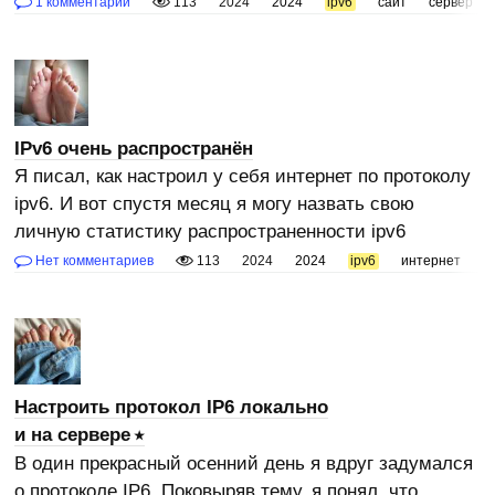
1 комментарий
113
2024
2024
ipv6
сайт
сервер
IPv6 очень распространён
Я писал, как настроил у себя интернет по протоколу
ipv6. И вот спустя месяц я могу назвать свою
личную статистику распространенности ipv6
Нет комментариев
113
2024
2024
ipv6
интернет
с
Настроить протокол IP6 локально
и на сервере
В один прекрасный осенний день я вдруг задумался
о протоколе IP6. Поковыряв тему, я понял, что