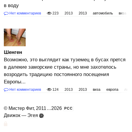
в воду
Нет комментариев
223
2013
2013
автомобиль
виза
Шенген
Возможно, это выглядит как туземец в бусах прется
в далекие заморские страны, но мне захотелось
возродить традицию постоянного посещения
Европы...
Нет комментариев
124
2013
2013
виза
европа
лит
©
Мистер Фит
, 2011
...
2026
РСС
Движок —
Эгея