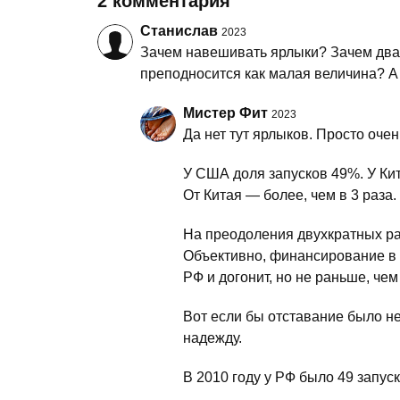
2 комментария
Станислав
2023
Зачем навешивать ярлыки? Зачем два
преподносится как малая величина? А
Мистер Фит
2023
Да нет тут ярлыков. Просто оче
У США доля запусков 49%. У Кит
От Китая — более, чем в 3 раза.
На преодоления двухкратных раз
Объективно, финансирование в
РФ и догонит, но не раньше, чем
Вот если бы отставание было не
надежду.
В 2010 году у РФ было 49 запус