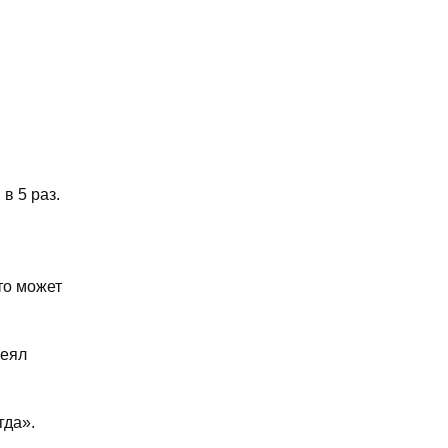
в 5 раз.
то может
леял
гда».