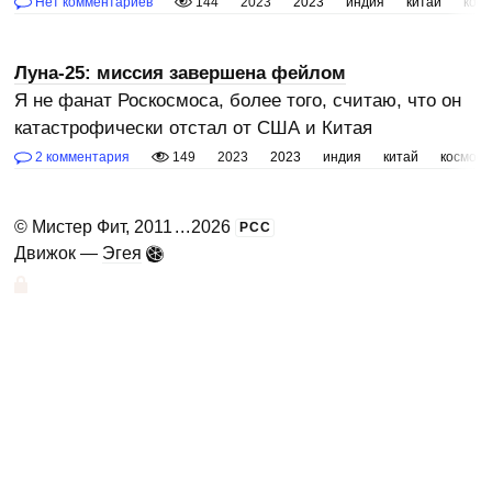
Нет комментариев
144
2023
2023
индия
китай
кос
Луна-25: миссия завершена фейлом
Я не фанат Роскосмоса, более того, считаю, что он
катастрофически отстал от США и Китая
2 комментария
149
2023
2023
индия
китай
космос
©
Мистер Фит
, 2011
...
2026
РСС
Движок —
Эгея