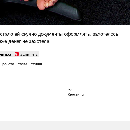
тало ей скучно документы оформлять, захотелось
аже денег не захотела.
литься
Запинить
работа
стопа
ступни
⌥ →
Крестины