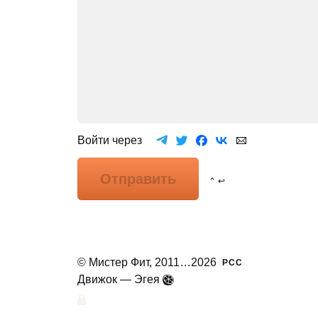
Войти через
Отправить
⌃ ↩
©
Мистер Фит
, 2011
...
2026
РСС
Движок —
Эгея