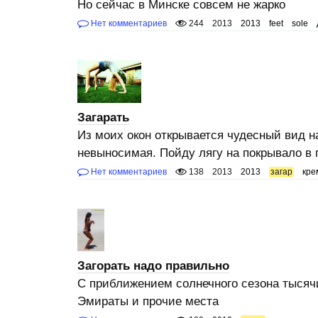
Но сейчас в Минске совсем не жарко
Нет комментариев
244
2013
2013
feet
sole
Загарать
Из моих окон открывается чудесный вид н
невыносимая. Пойду лягу на покрывало в 
Нет комментариев
138
2013
2013
загар
кре
Загорать надо правильно
С приближением солнечного сезона тысяч
Эмираты и прочие места