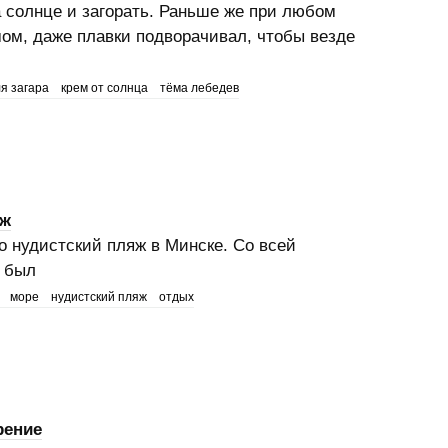
а солнце и загорать. Раньше же при любом
ом, даже плавки подворачивал, чтобы везде
я загара
крем от солнца
тёма лебедев
яж
о нудистский пляж в Минске. Со всей
н был
море
нудистский пляж
отдых
рение