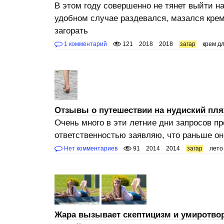
В этом году совершенно не тянет выйти н
удобном случае раздевался, мазался крем
загорать
1 комментарий
121
2018
2018
загар
крем дл
Отзывы о путешествии на нудиский пл
Очень много в эти летние дни запросов пр
ответственностью заявляю, что раньше о
Нет комментариев
91
2014
2014
загар
лето
Жара вызывает скептицизм и умиротво