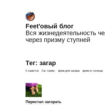
Feet'овый блог
Вся жизнедеятельность ч
через призму ступней
Тег: загар
5 заметок
См. также:
крем для загара
крем от солнца
Перестал загорать