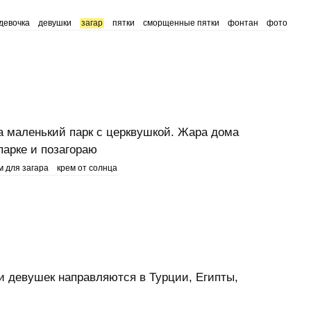
девочка
девушки
загар
пятки
сморщенные пятки
фонтан
фото
а маленький парк с церквушкой. Жара дома
парке и позагораю
м для загара
крем от солнца
и девушек направляются в Турции, Египты,