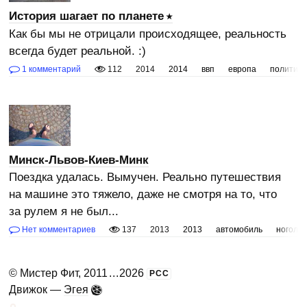
История шагает по планете
Как бы мы не отрицали происходящее, реальность
всегда будет реальной. :)
1 комментарий
112
2014
2014
ввп
европа
политика
Минск-Львов-Киев-Минк
Поездка удалась. Вымучен. Реально путешествия
на машине это тяжело, даже не смотря на то, что
за рулем я не был...
Нет комментариев
137
2013
2013
автомобиль
ноголук
©
Мистер Фит
, 2011
...
2026
РСС
Движок —
Эгея