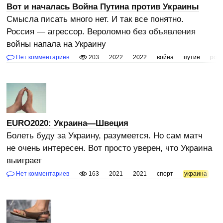
Вот и началась Война Путина против Украины
Смысла писать много нет. И так все понятно.
Россия — агрессор. Вероломно без объявления
войны напала на Украину
Нет комментариев
203
2022
2022
война
путин
рос
EURO2020: Украина—Швеция
Болеть буду за Украину, разумеется. Но сам матч
не очень интересен. Вот просто уверен, что Украина
выиграет
Нет комментариев
163
2021
2021
спорт
украина
ф