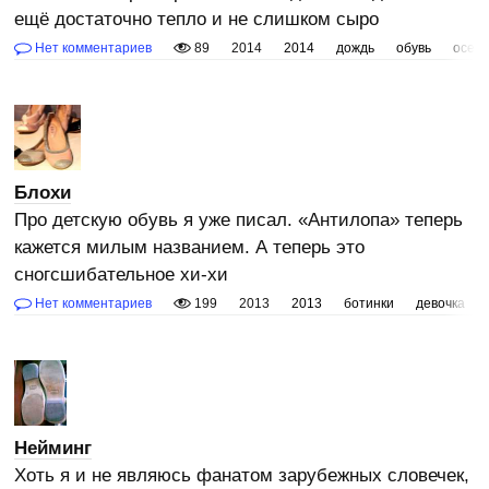
ещё достаточно тепло и не слишком сыро
Нет комментариев
89
2014
2014
дождь
обувь
осен
Блохи
Про детскую обувь я уже писал. «Антилопа» теперь
кажется милым названием. А теперь это
сногсшибательное хи-хи
Нет комментариев
199
2013
2013
ботинки
девочка
Нейминг
Хоть я и не являюсь фанатом зарубежных словечек,