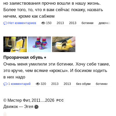
но заимствования прочно вошли в нашу жизнь.
Более того, то, что я вам сейчас покажу, назвать
ничем, кроме как сабжем
Нет комментариев
150
2013
2013
ботинки
девочка
Прозрачная обувь
Очень меня умилили эти ботинки. Хочу себе такие,
это круче, чем всякие «кроксы». И босиком ходить
в них надо
1 комментарий
320
2013
2013
без обуви
ботинки
з
©
Мистер Фит
, 2011
...
2026
РСС
Движок —
Эгея