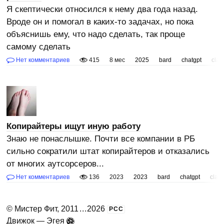
Я скептически относился к нему два года назад.
Вроде он и помогал в каких-то задачах, но пока
объяснишь ему, что надо сделать, так проще
самому сделать
Нет комментариев
415
8 мес
2025
bard
chatgpt
cla
Копирайтеры ищут иную работу
Знаю не понаслышке. Почти все компании в РБ
сильно сократили штат копирайтеров и отказались
от многих аутсорсеров...
Нет комментариев
136
2023
2023
bard
chatgpt
clau
©
Мистер Фит
, 2011
...
2026
РСС
Движок —
Эгея