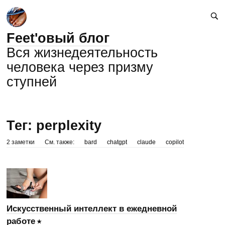
Feet'овый блог
Вся жизнедеятельность
человека через призму
ступней
Тег: perplexity
2 заметки
См. также:
bard
chatgpt
claude
copilot
Искусственный интеллект в ежедневной
работе