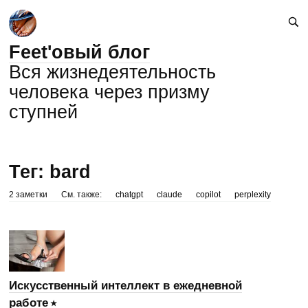
Feet'овый блог
Вся жизнедеятельность
человека через призму
ступней
Тег: bard
2 заметки
См. также:
chatgpt
claude
copilot
perplexity
Искусственный интеллект в ежедневной
работе