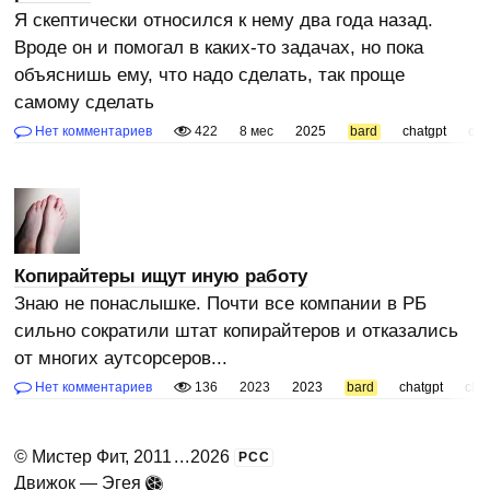
Я скептически относился к нему два года назад.
Вроде он и помогал в каких-то задачах, но пока
объяснишь ему, что надо сделать, так проще
самому сделать
Нет комментариев
422
8 мес
2025
bard
chatgpt
cla
Копирайтеры ищут иную работу
Знаю не понаслышке. Почти все компании в РБ
сильно сократили штат копирайтеров и отказались
от многих аутсорсеров...
Нет комментариев
136
2023
2023
bard
chatgpt
cla
©
Мистер Фит
, 2011
...
2026
РСС
Движок —
Эгея