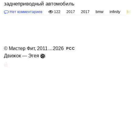
заднеприводный автомобиль
Нет комментариев
122
2017
2017
bmw
infinity
lexus
©
Мистер Фит
, 2011
...
2026
РСС
Движок —
Эгея