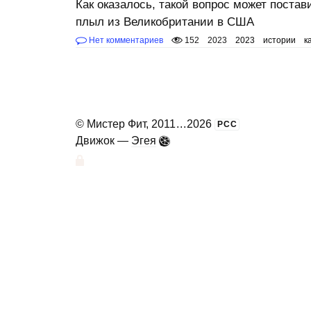
Как оказалось, такой вопрос может постав
плыл из Великобритании в США
Нет комментариев
152
2023
2023
истории
к
©
Мистер Фит
, 2011
...
2026
РСС
Движок —
Эгея