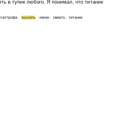
ить в тупик любого. Я понимал, что титаник
атастрофа
корабль
океан
смерть
титаник