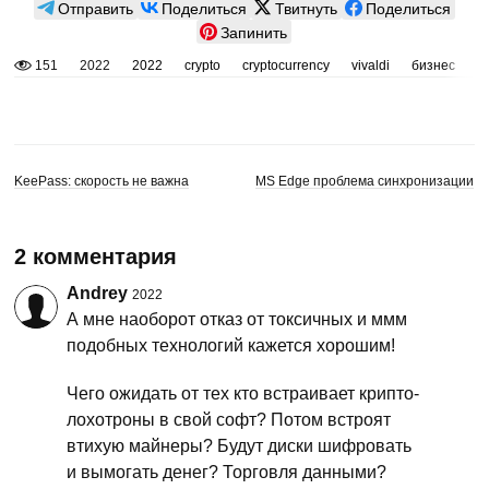
Отправить
Поделиться
Твитнуть
Поделиться
Запинить
151
2022
2022
crypto
cryptocurrency
vivaldi
бизнес
и
KeePass: скорость не важна
MS Edge проблема синхронизации
2 комментария
Andrey
2022
А мне наоборот отказ от токсичных и ммм
подобных технологий кажется хорошим!
Чего ожидать от тех кто встраивает крипто-
лохотроны в свой софт? Потом встроят
втихую майнеры? Будут диски шифровать
и вымогать денег? Торговля данными?