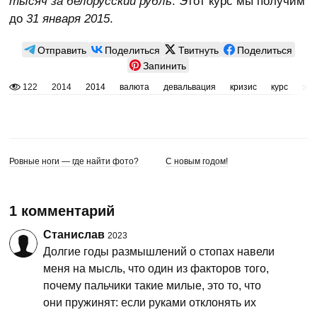
тысяч за белорусский рубль
. Этот курс мы получим
до
31 января 2015
.
Отправить
Поделиться
Твитнуть
Поделиться
Запинить
122
2014
2014
валюта
девальвация
кризис
курс
эко
Ровные ноги — где найти фото?
C новым годом!
1 комментарий
Станислав
2023
Долгие годы размышлений о стопах навели
меня на мысль, что один из факторов того,
почему пальчики такие милые, это то, что
они пружинят: если руками отклонять их