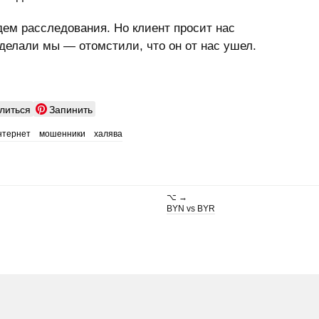
ем расследования. Но клиент просит нас
сделали мы — отомстили, что он от нас ушел.
литься
Запинить
нтернет
мошенники
халява
⌥ →
BYN vs BYR