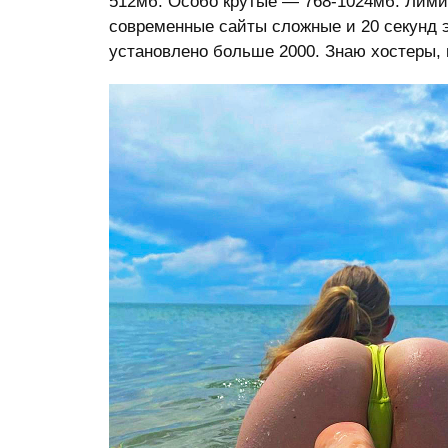
512мб. Особо крутые — 768-1024мб. Лимит
современные сайты сложные и 20 секунд э
установлено больше 2000. Знаю хостеры, 