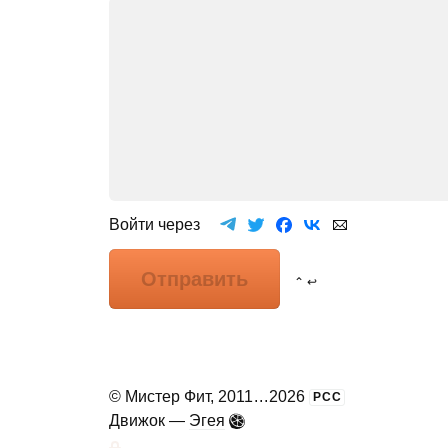
Войти через
Отправить
⌃ ↩
©
Мистер Фит
, 2011
...
2026
РСС
Движок —
Эгея