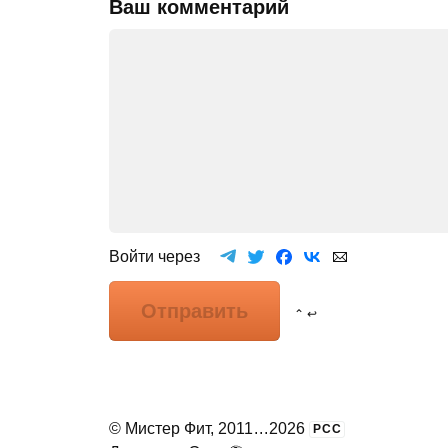
Ваш комментарий
Войти через
Отправить
⌃ ↩
©
Мистер Фит
, 2011
...
2026
РСС