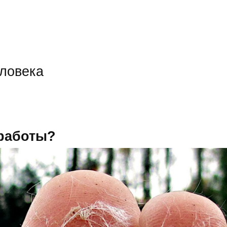
еловека
 работы?