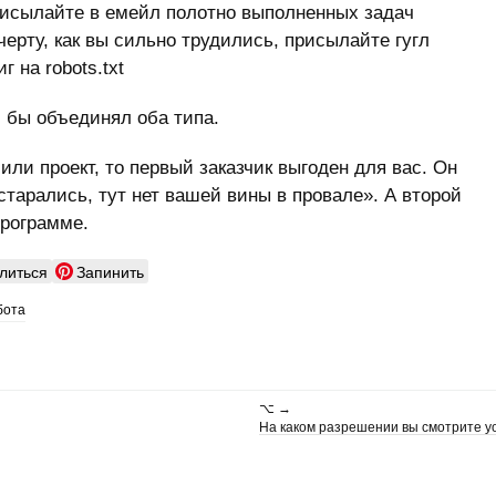
присылайте в емейл полотно выполненных задач
черту, как вы сильно трудились, присылайте гугл
 на robots.txt
й бы объединял оба типа.
ли проект, то первый заказчик выгоден для вас. Он
старались, тут нет вашей вины в провале». А второй
программе.
литься
Запинить
бота
⌥ →
На каком разрешении вы смотрите y